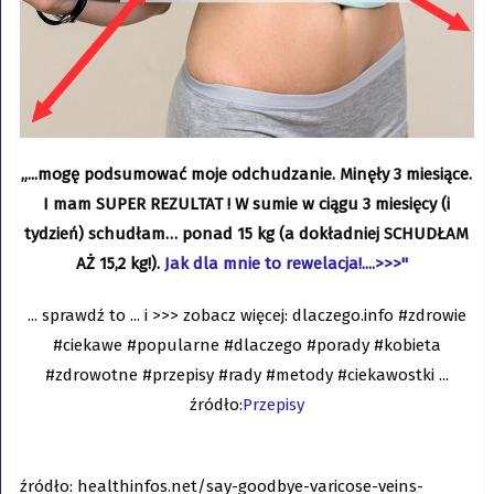
„...mogę podsumować moje odchudzanie. Minęły 3 miesiące.
I mam SUPER REZULTAT ! W sumie w ciągu 3 miesięcy (i
tydzień) schudłam… ponad 15 kg (a dokładniej SCHUDŁAM
AŻ 15,2 kg!).
Jak dla mnie to rewelacja!....>>>"
... sprawdź to ... i >>> zobacz więcej: dlaczego.info #zdrowie
#ciekawe #popularne #dlaczego #porady #kobieta
#zdrowotne #przepisy #rady #metody #ciekawostki ...
źródło:
Przepisy
źródło: healthinfos.net/say-goodbye-varicose-veins-