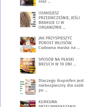
oraz …
OSIWIEJESZ
PRZEDWCZEŚNIE, JEŚLI
BRAKUJE CI W
ORGANIZMIE …
JAK PRZYSPIESZYĆ
POROST WŁOSÓW.
Cudowna maska na …
SPOSÓB NA PŁASKI
BRZUCH W 10 DNI …
Dlaczego ibuprofen jest
niebezpieczny dla osób
po …
KURKUMA
PRZECIWWSKAZANIA.