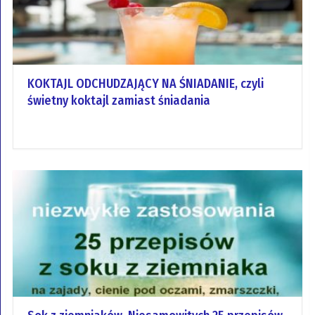
KOKTAJL ODCHUDZAJĄCY NA ŚNIADANIE, czyli
świetny koktajl zamiast śniadania