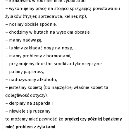
– ktokolwiek w rodzinie miał żylaki albo
– wykonujemy pracę na stojąco sprzyjającą powstawaniu
żylaków (fryzjer, sprzedawca, kelner, itp),
– nosimy obcisłe spodnie,
– chodzimy w butach na wysokim obcasie,
– mamy nadwagę,
– lubimy zakładać nogę na nogę,
– mamy problemy z hormonami,
– przyjmujemy doustne środki antykoncepcyjne,
– palimy papierosy,
– nadużywamy alkoholu,
– jesteśmy kobietą (bo najczęściej właśnie kobiet ta
dolegliwość dotyczy),
– cierpimy na zaparcia i
– niewiele się ruszamy
to możemy mieć pewność, że
prędzej czy później
będziemy
mieć
problem z żylakami
.