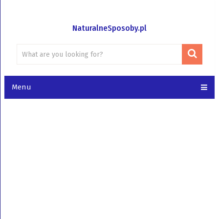
NaturalneSposoby.pl
Menu