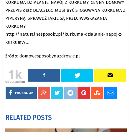
KURKUMA DZIAŁANIE. NAPÓJ Z KURKUMY. CENNY DOMOWY
PRZEPIS oraz DLACZEGO MUSI BYĆ STOSOWANA KURKUMA Z
PIPERYNĄ. SPRAWDŹ JAKIE SĄ PRZECIWWSKAZANIA
KURKUMY
http://naturalnesposoby.pl/kurkuma-dzialanie-napoj-z-
kurkumy/…
źródło:domowesposobynazdrowie.pl
1k
udostępnień
FACEBOOK
RELATED POSTS