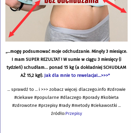
„...mogę podsumować moje odchudzanie. Minęły 3 miesiące.
I mam SUPER REZULTAT ! W sumie w ciągu 3 miesięcy (i
tydzień) schudłam… ponad 15 kg (a dokładniej SCHUDŁAM
AŻ 15,2 kg!).
Jak dla mnie to rewelacja!....>>>"
... sprawdź to ... i >>> zobacz więcej: dlaczego.info #zdrowie
#ciekawe #popularne #dlaczego #porady #kobieta
#zdrowotne #przepisy #rady #metody #ciekawostki ...
źródło:
Przepisy