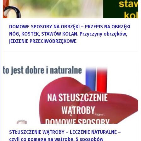
DOMOWE SPOSOBY NA OBRZĘKI – PRZEPIS NA OBRZĘKI
NÓG, KOSTEK, STAWÓW KOLAN. Przyczyny obrzęków,
JEDZENIE PRZECIWOBRZĘKOWE
STŁUSZCZENIE WĄTROBY – LECZENIE NATURALNE –
czyli co pomaga na wątrobę. 5 sposobów