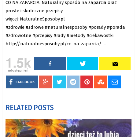
CO NA ZAPARCIA. Naturalny sposób na zaparcia oraz
proste i skuteczne przepisy
więcej: NaturalneSposoby.pl
#zdrowie #zdrowe #naturalnesposoby #porady #porada
#zdrowotne #przepisy #rady #metody #ciekawostki
http://naturalnesposoby.pl/co-na-zaparcia/ …
1.5k
udostępnień
FACEBOOK
RELATED POSTS