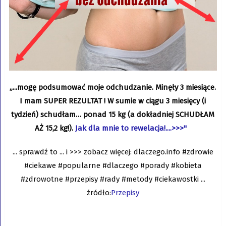
„...mogę podsumować moje odchudzanie. Minęły 3 miesiące.
I mam SUPER REZULTAT ! W sumie w ciągu 3 miesięcy (i
tydzień) schudłam… ponad 15 kg (a dokładniej SCHUDŁAM
AŻ 15,2 kg!).
Jak dla mnie to rewelacja!....>>>"
... sprawdź to ... i >>> zobacz więcej: dlaczego.info #zdrowie
#ciekawe #popularne #dlaczego #porady #kobieta
#zdrowotne #przepisy #rady #metody #ciekawostki ...
źródło:
Przepisy