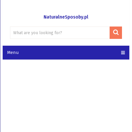
NaturalneSposoby.pl
Menu