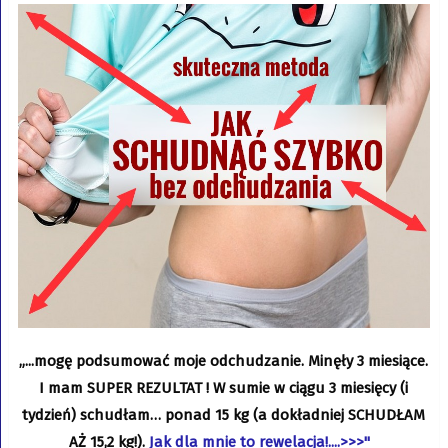
„...mogę podsumować moje odchudzanie. Minęły 3 miesiące.
I mam SUPER REZULTAT ! W sumie w ciągu 3 miesięcy (i
tydzień) schudłam… ponad 15 kg (a dokładniej SCHUDŁAM
AŻ 15,2 kg!).
Jak dla mnie to rewelacja!....>>>"