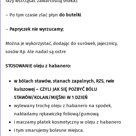
razy wstrząsać zawartością słoika).
– Po tym czasie zlać płyn
do butelki
.
–
Papryczek nie wyrzucamy;
Można je wykorzystać, dodając do surówek, jajecznicy,
sosów itp. Ale nadal są ostre
STOSOWANIE oleju z habanero:
w bólach stawów, stanach zapalnych, RZS, rwie
kulszowej – CZYLI JAK SIĘ POZBYĆ BÓLU
STAWÓW/KOLAN/MIĘŚNI W 1 DZIEŃ
wylewany trochę oleju z habanero na spodek,
nakładamy rękawiczkę foliową/gumową
i maczamy płatek kosmetyczny w oleju z habanero
i tym smarujemy bolesne miejsca.