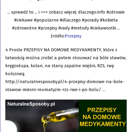
... sprawdź to ... i >>> zobacz więcej: dlaczego.info #zdrowie
#ciekawe #popularne #dlaczego #porady #kobieta
#zdrowotne #przepisy #rady #metody #ciekawostki ...
źródło:
Przepisy
4 Proste PRZEPISY NA DOMOWE MEDYKAMENTY, które z
łatwością można zrobić a potem stosować na bóle stawów,
kręgosłupa, kolan, na stany zapalne mięśni, RZS, rwę
kulszową
http://naturalnesposoby.pl/4-przepisy-domowe-na-bole-
stawow-miesni-reumatyzm-rzs-rwe-i-po-bolu/ …