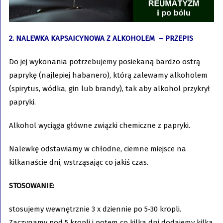
2. NALEWKA KAPSAICYNOWA Z ALKOHOLEM – PRZEPIS
Do jej wykonania potrzebujemy posiekaną bardzo ostrą
paprykę (najlepiej habanero), którą zalewamy alkoholem
(spirytus, wódka, gin lub brandy), tak aby alkohol przykrył
papryki.
Alkohol wyciąga główne związki chemiczne z papryki.
Nalewkę odstawiamy w chłodne, ciemne miejsce na
kilkanaście dni, wstrząsając co jakiś czas.
STOSOWANIE:
stosujemy wewnętrznie 3 x dziennie po 5-30 kropli.
Zaczynamy pod 5 kropli i potem co kilka dni dodajemy kilka