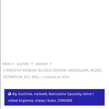
Home
kuchnia
nalewki
4 PRZEPISY DOMOWE NA BÓLE STAWÓW, KRĘGOSŁUPA, MIĘŚNI,
REUMATYZM, RZS, RWĘ… i czasami po bólu
diy
,
kuchnia
,
nalewki
,
Naturalne Sposoby
,
Serce i
układ krążenia
,
stawy i kości
,
ZDROWIE