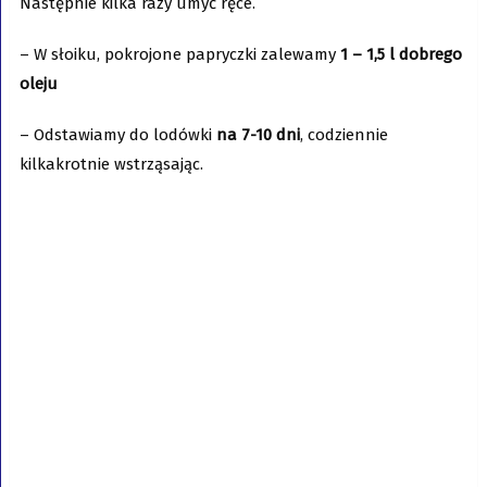
Następnie kilka razy umyć ręce.
– W słoiku, pokrojone papryczki zalewamy
1 – 1,5 l dobrego
oleju
– Odstawiamy do lodówki
na 7-10 dni
, codziennie
kilkakrotnie wstrząsając.