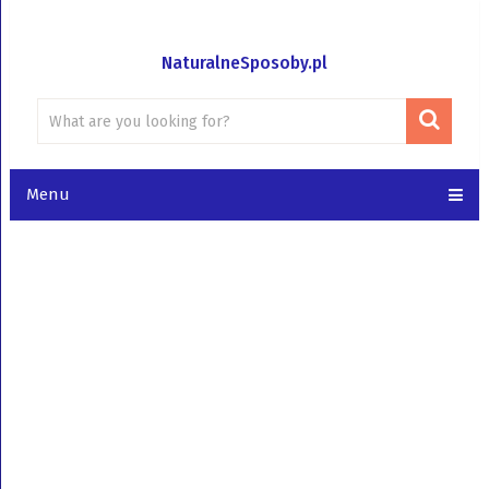
NaturalneSposoby.pl
Menu