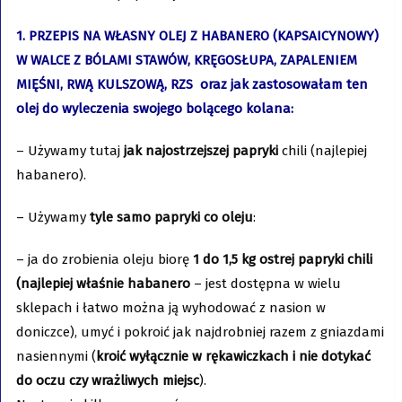
1. PRZEPIS NA WŁASNY OLEJ Z HABANERO (KAPSAICYNOWY)
W WALCE Z BÓLAMI STAWÓW, KRĘGOSŁUPA, ZAPALENIEM
MIĘŚNI, RWĄ KULSZOWĄ, RZS oraz jak zastosowałam ten
olej do wyleczenia swojego bolącego kolana:
– Używamy tutaj
jak najostrzejszej papryki
chili (najlepiej
habanero).
– Używamy
tyle samo papryki co oleju
:
– ja do zrobienia oleju biorę
1 do 1,5 kg ostrej papryki chili
(najlepiej właśnie habanero
– jest dostępna w wielu
sklepach i łatwo można ją wyhodować z nasion w
doniczce), umyć i pokroić jak najdrobniej razem z gniazdami
nasiennymi (
kroić wyłącznie w rękawiczkach i nie dotykać
do oczu czy wrażliwych miejsc
).