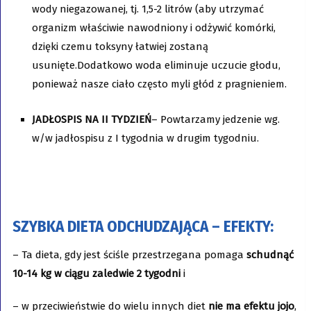
wody niegazowanej, tj. 1,5-2 litrów (aby utrzymać
organizm właściwie nawodniony i odżywić komórki,
dzięki czemu toksyny łatwiej zostaną
usunięte.Dodatkowo woda eliminuje uczucie głodu,
ponieważ nasze ciało często myli głód z pragnieniem.
JADŁOSPIS NA II TYDZIEŃ
– Powtarzamy jedzenie wg.
w/w jadłospisu z I tygodnia w drugim tygodniu.
SZYBKA DIETA ODCHUDZAJĄCA – EFEKTY:
– Ta dieta, gdy jest ściśle przestrzegana pomaga
schudnąć
10-14 kg w ciągu zaledwie 2 tygodni
i
– w przeciwieństwie do wielu innych diet
nie ma efektu jojo
,