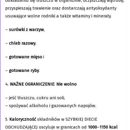
odkładaniu się tłuszczu w organizmie, oczyszczają wątrobę,
przyspieszają trawienie oraz dostarczają antyoksydanty
usuwające wolne rodniki a także witaminy i minerały.
–
surówki z warzyw
,
–
chleb razowy
,
–
gotowane mięso
i
–
gotowane ryby
.
4.
WAŻNE OGRANICZENIE
:
Nie wolno
– jeść tłuszczu, cukru ani soli,
– spożywać alkoholu i gazowanych napojów.
5.
Kaloryczność
składników w SZYBKIEJ DIECIE
ODCHUDZAJĄCEJ oscyluje w granicach od
1000
–
1150
kcal