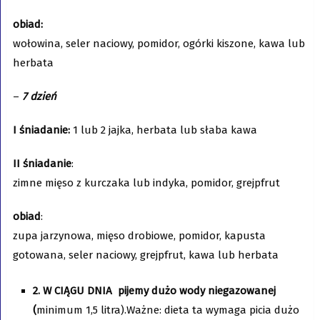
obiad:
wołowina, seler naciowy, pomidor, ogórki kiszone, kawa lub
herbata
–
7 dzień
I śniadanie:
1 lub 2 jajka, herbata lub słaba kawa
II śniadanie
:
zimne mięso z kurczaka lub indyka, pomidor, grejpfrut
obiad
:
zupa jarzynowa, mięso drobiowe, pomidor, kapusta
gotowana, seler naciowy, grejpfrut, kawa lub herbata
2. W CIĄGU DNIA pijemy dużo wody niegazowanej
(
minimum 1,5 litra).Ważne: dieta ta wymaga picia dużo