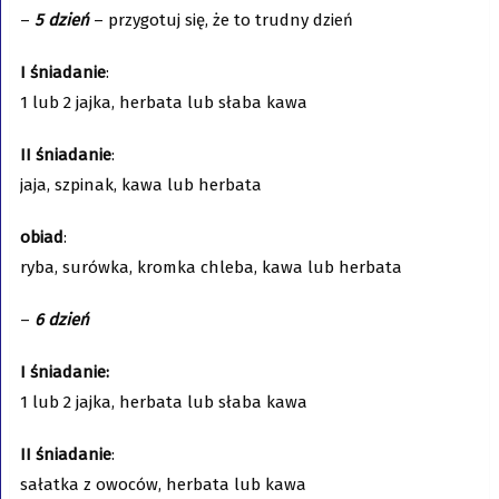
–
5 dzień
– przygotuj się, że to trudny dzień
I śniadanie
:
1 lub 2 jajka, herbata lub słaba kawa
II śniadanie
:
jaja, szpinak, kawa lub herbata
obiad
:
ryba, surówka, kromka chleba, kawa lub herbata
–
6 dzień
I śniadanie:
1 lub 2 jajka, herbata lub słaba kawa
II śniadanie
:
sałatka z owoców, herbata lub kawa