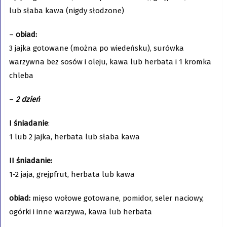
lub słaba kawa (nigdy słodzone)
–
obiad:
3 jajka gotowane (można po wiedeńsku), surówka
warzywna bez sosów i oleju, kawa lub herbata i 1 kromka
chleba
–
2 dzień
I śniadanie
:
1 lub 2 jajka, herbata lub słaba kawa
II śniadanie:
1-2 jaja, grejpfrut, herbata lub kawa
obiad:
mięso wołowe gotowane, pomidor, seler naciowy,
ogórki i inne warzywa, kawa lub herbata