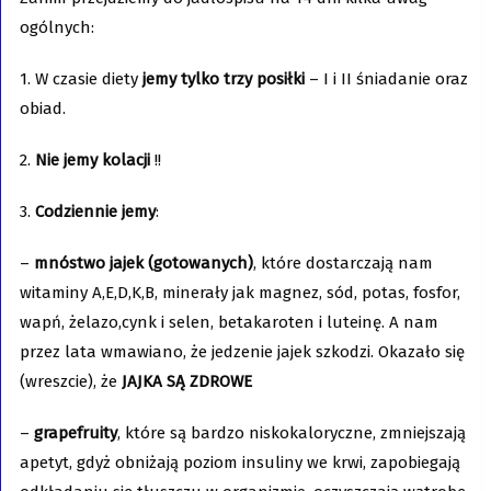
ogólnych:
1. W czasie diety
jemy tylko trzy posiłki
– I i II śniadanie oraz
obiad.
2.
Nie jemy kolacji
!!
3.
Codziennie jemy
:
–
mnóstwo jajek (gotowanych)
, które dostarczają nam
witaminy A,E,D,K,B, minerały jak magnez, sód, potas, fosfor,
wapń, żelazo,cynk i selen, betakaroten i luteinę. A nam
przez lata wmawiano, że jedzenie jajek szkodzi. Okazało się
(wreszcie), że
JAJKA SĄ ZDROWE
–
grapefruity
, które są bardzo niskokaloryczne, zmniejszają
apetyt, gdyż obniżają poziom insuliny we krwi, zapobiegają