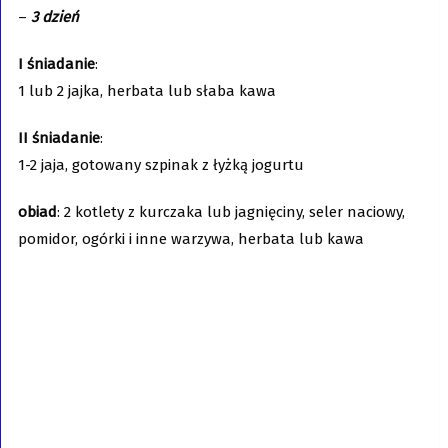
–
3 dzień
I śniadanie
:
1 lub 2 jajka, herbata lub słaba kawa
II śniadanie
:
1-2 jaja, gotowany szpinak z łyżką jogurtu
obiad
: 2 kotlety z kurczaka lub jagnięciny, seler naciowy,
pomidor, ogórki i inne warzywa, herbata lub kawa