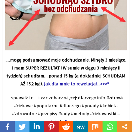
„...mogę podsumować moje odchudzanie. Minęły 3 miesiące.
I mam SUPER REZULTAT ! W sumie w ciągu 3 miesięcy (i
tydzień) schudłam… ponad 15 kg (a dokładniej SCHUDŁAM
AŻ 15,2 kg!).
Jak dla mnie to rewelacja!....>>>"
... sprawdź to ... i >>> zobacz więcej: dlaczego.info #zdrowie
#ciekawe #popularne #dlaczego #porady #kobieta
#zdrowotne #przepisy #rady #metody #ciekawostki ...
źródło:
Przepisy