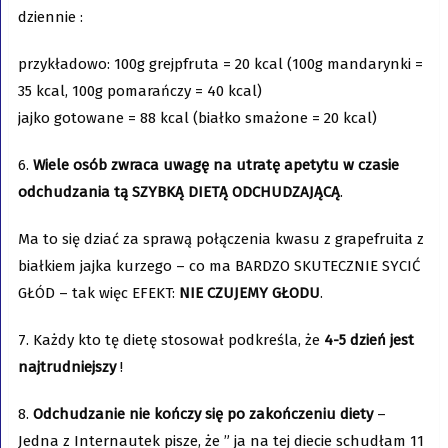
dziennie :
przykładowo: 100g grejpfruta = 20 kcal (100g mandarynki =
35 kcal, 100g pomarańczy = 40 kcal)
jajko gotowane = 88 kcal (białko smażone = 20 kcal)
6.
Wiele osób zwraca uwagę na utratę apetytu w czasie
odchudzania tą SZYBKĄ DIETĄ ODCHUDZAJĄCĄ
.
Ma to się dziać za sprawą połączenia kwasu z grapefruita z
białkiem jajka kurzego – co ma BARDZO SKUTECZNIE SYCIĆ
GŁÓD – tak więc EFEKT:
NIE CZUJEMY GŁODU
.
7. Każdy kto tę dietę stosował podkreśla, że
4-5 dzień jest
najtrudniejszy
!
8.
Odchudzanie nie kończy się po zakończeniu diety
–
Jedna z Internautek pisze, że ” ja na tej diecie schudłam 11