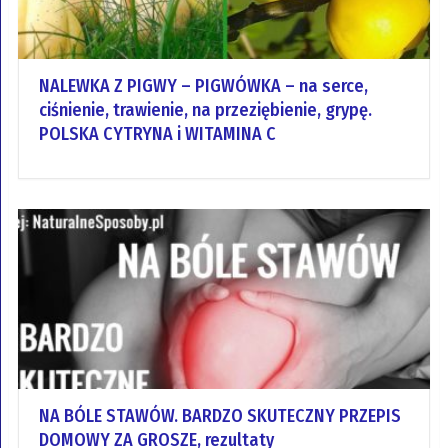
NALEWKA Z PIGWY – PIGWÓWKA – na serce,
ciśnienie, trawienie, na przeziębienie, grypę.
POLSKA CYTRYNA i WITAMINA C
NA BÓLE STAWÓW. BARDZO SKUTECZNY PRZEPIS
DOMOWY ZA GROSZE, rezultaty