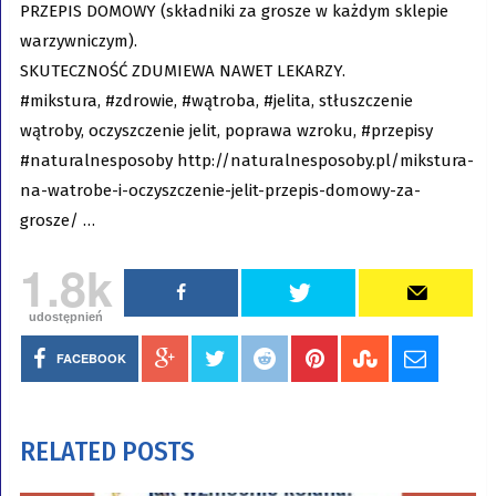
PRZEPIS DOMOWY (składniki za grosze w każdym sklepie
warzywniczym).
SKUTECZNOŚĆ ZDUMIEWA NAWET LEKARZY.
#mikstura, #zdrowie, #wątroba, #jelita, stłuszczenie
wątroby, oczyszczenie jelit, poprawa wzroku, #przepisy
#naturalnesposoby http://naturalnesposoby.pl/mikstura-
na-watrobe-i-oczyszczenie-jelit-przepis-domowy-za-
grosze/ …
1.8k
udostępnień
FACEBOOK
RELATED POSTS