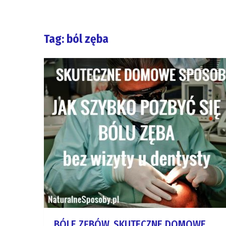
Tag: ból zęba
BÓLE ZĘBÓW. SKUTECZNE DOMOWE