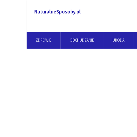
NaturalneSposoby.pl
ZDROWIE
ODCHUDZANIE
URODA